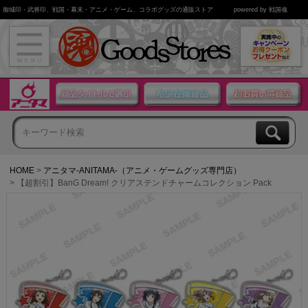
御城印・武将印、戦国・幕末・アニメ・ゲーム、コラボグッズの通販ストア
powered by 戦国魂
HOME
アニタマ-ANITAMA-（アニメ・ゲームグッズ専門店）
【超割引】BanG Dream! クリアステンドチャームコレクション Pack