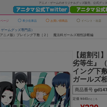
アニメ・ゲームのオリジナルグッズ販売、公式グッ
ーページ
希少在庫品
お買い得商品
イベント・出店
メ・ゲームグッズ専門店）
アニメ版）プレイング下敷［２］ 魔法科ガールズ相性診断編
【超割引
劣等生』
イング下
ガールズ
商品番号
gd14
定価
¥
440
のところ