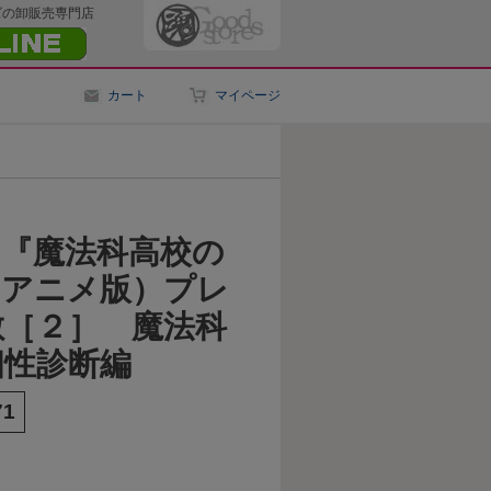
ズの卸販売専門店
カート
マイページ
】『魔法科高校の
（アニメ版）プレ
敷［２］ 魔法科
相性診断編
71