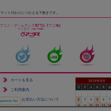
グマット代わりにつかえる下敷きです。
カートを見る
2026年8月
日
月
火
水
木
ご利用案内
送料、お支払い方法について
2
3
4
5
6
7
9
10
11
12
13
1
特定商取引法に基づく表示