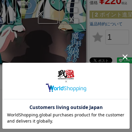
¥
220
価格
税込
[
2
ポイント進呈 
返品特約について
レビューを書く