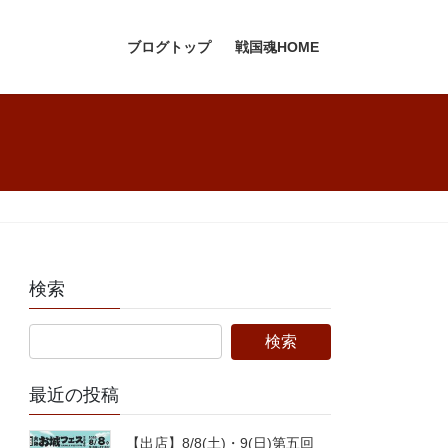
ブログトップ
戦国魂HOME
検索
最近の投稿
【出店】8/8(土)・9(日)第五回